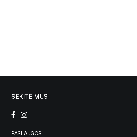
11 rugsėjo, 2020
Patarimai: kaip ilgiau išlaikyti šviežias skintas
gėles?
Gėlės – kiekvienų namų puošmena, kuri suteikia
aplinkai jaukumo, žavesio,…
SEKITE MUS
PASLAUGOS