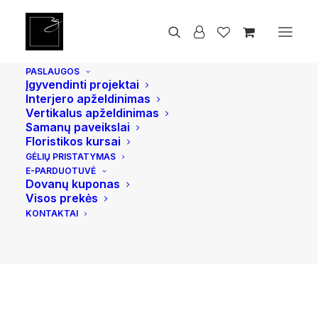
PASLAUGOS
Įgyvendinti projektai
Interjero apželdinimas
Vertikalus apželdinimas
Samanų paveikslai
Floristikos kursai
GĖLIŲ PRISTATYMAS
E-PARDUOTUVĖ
Dovanų kuponas
Visos prekės
KONTAKTAI
3 balandžio, 2024
Natūralios trąšos kambarinių augalų priežiūrai