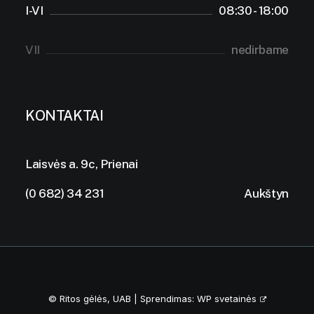
I-VI
08:30 - 18:00
VII
nedirbame
KONTAKTAI
Laisvės a. 9c, Prienai
(0 682) 34 231
Aukštyn
© Ritos gėlės, UAB | Sprendimas:
WP svetainės