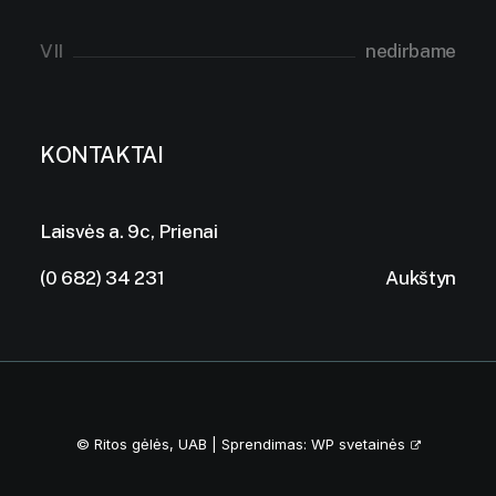
VII
nedirbame
KONTAKTAI
Laisvės a. 9c, Prienai
(0 682) 34 231
Aukštyn
© Ritos gėlės, UAB | Sprendimas:
WP svetainės