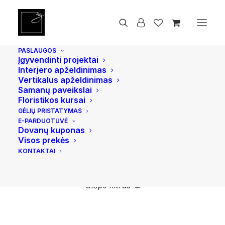
PASLAUGOS
110-130 cm
Įgyvendinti projektai
Interjero apželdinimas
Vazoniniai augalai namams ar biurui, kurių
Vertikalus apželdinimas
Samanų paveikslai
aukštis su vazonu 110-130 cm.
Floristikos kursai
GĖLIŲ PRISTATYMAS
Pradžia
Produkto Augalo dydis
110-130 cm
E-PARDUOTUVĖ
Dovanų kuponas
Visos prekės
KONTAKTAI
Slėpti filtrus