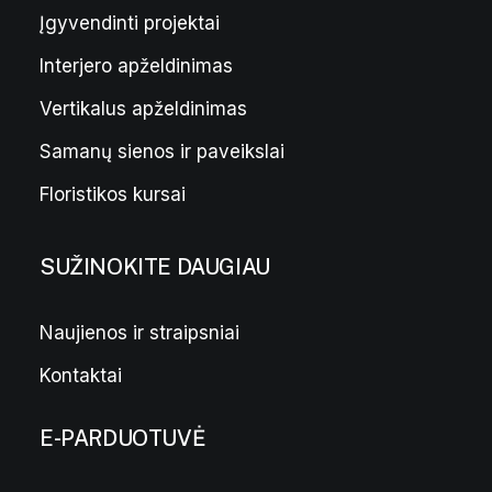
o
o
Įgyvendinti projektai
u
u
g
g
Interjero apželdinimas
h
h
8
6
7
5
Vertikalus apželdinimas
,
,
0
0
Samanų sienos ir paveikslai
0
0
€
€
Floristikos kursai
SUŽINOKITE DAUGIAU
Naujienos ir straipsniai
Kontaktai
E-PARDUOTUVĖ