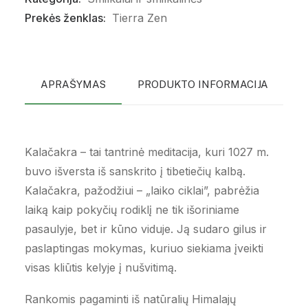
Prekės ženklas:
Tierra Zen
APRAŠYMAS
PRODUKTO INFORMACIJA
P
Kalačakra – tai tantrinė meditacija, kuri 1027 m.
buvo išversta iš sanskrito į tibetiečių kalbą.
Kalačakra, pažodžiui – „laiko ciklai”, pabrėžia
laiką kaip pokyčių rodiklį ne tik išoriniame
pasaulyje, bet ir kūno viduje. Ją sudaro gilus ir
paslaptingas mokymas, kuriuo siekiama įveikti
visas kliūtis kelyje į nušvitimą.
Rankomis pagaminti iš natūralių Himalajų