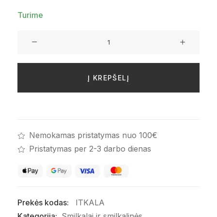
Turime
produkto
kiekis:
Tibeto
smilkalai.
Į KREPŠELĮ
Kalachakra
gydymas
Nemokamas pristatymas nuo 100€
Pristatymas per 2-3 darbo dienas
Prekės kodas:
ITKALA
Kategorija:
Smilkalai ir smilkalinės