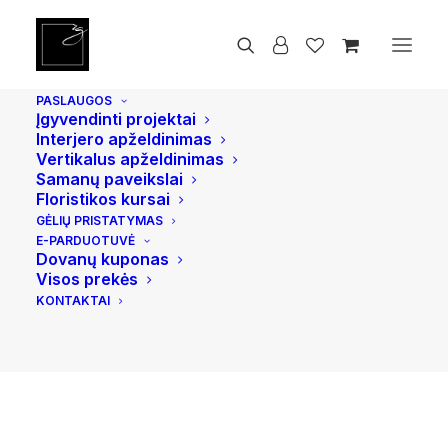
Pradžia
Smilkalai ir smilkalinės
Tibeto smilkalai. Kalachakra gydymas
PASLAUGOS
Įgyvendinti projektai
Interjero apželdinimas
Vertikalus apželdinimas
Samanų paveikslai
Floristikos kursai
GĖLIŲ PRISTATYMAS
E-PARDUOTUVĖ
Dovanų kuponas
Visos prekės
KONTAKTAI