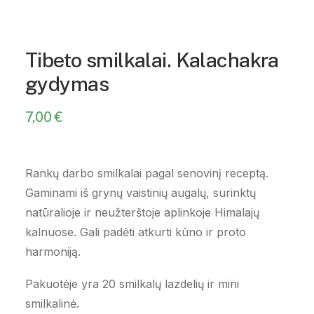
Tibeto smilkalai. Kalachakra
gydymas
7,00
€
Rankų darbo smilkalai pagal senovinį receptą.
Gaminami iš grynų vaistinių augalų, surinktų
natūralioje ir neužterštoje aplinkoje Himalajų
kalnuose. Gali padėti atkurti kūno ir proto
harmoniją.
Pakuotėje yra 20 smilkalų lazdelių ir mini
smilkalinė.