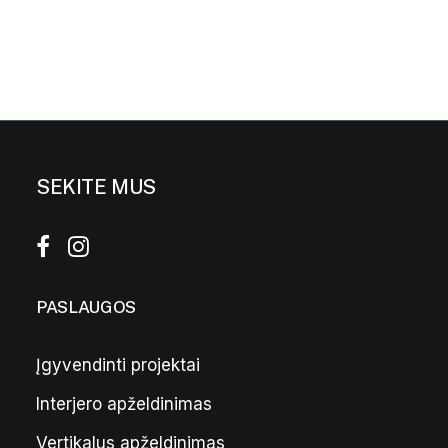
SEKITE MUS
PASLAUGOS
Įgyvendinti projektai
Interjero apželdinimas
Smilkalai „Hana no Hana”
29,00
€
Vertikalus apželdinimas