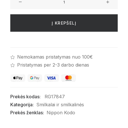
kiekis:
Alavijo
smilkalai
Į KREPŠELĮ
„Jinkoh
Juzan”
Nemokamas pristatymas nuo 100€
Pristatymas per 2-3 darbo dienas
Prekės kodas:
RG17847
Kategorija:
Smilkalai ir smilkalinės
Prekės ženklas:
Nippon Kodo