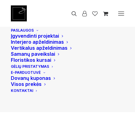
Pradžia
Smilkalai ir smilkalinės
Alavijo smilkalai „Jinkoh Juzan”
PASLAUGOS
Įgyvendinti projektai
Interjero apželdinimas
Vertikalus apželdinimas
Samanų paveikslai
Floristikos kursai
GĖLIŲ PRISTATYMAS
E-PARDUOTUVĖ
Dovanų kuponas
Visos prekės
KONTAKTAI