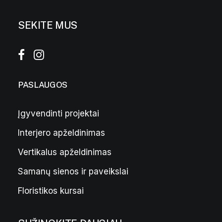
SEKITE MUS
PASLAUGOS
Įgyvendinti projektai
Interjero apželdinimas
Sandalmedžio ir kiniškų žolelių smilkalai
6,00
€
Vertikalus apželdinimas
Samanų sienos ir paveikslai
Floristikos kursai