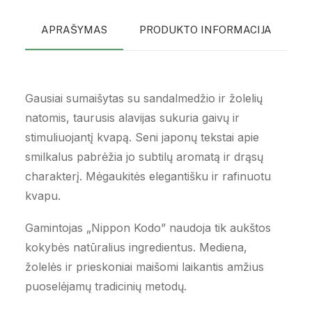
APRAŠYMAS
PRODUKTO INFORMACIJA
P
Gausiai sumaišytas su sandalmedžio ir žolelių
natomis, taurusis alavijas sukuria gaivų ir
stimuliuojantį kvapą. Seni japonų tekstai apie
smilkalus pabrėžia jo subtilų aromatą ir drąsų
charakterį. Mėgaukitės elegantišku ir rafinuotu
kvapu.
Gamintojas „Nippon Kodo” naudoja tik aukštos
kokybės natūralius ingredientus. Mediena,
žolelės ir prieskoniai maišomi laikantis amžius
puoselėjamų tradicinių metodų.