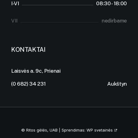
I-VI
08:30 - 18:00
VII
nedirbame
KONTAKTAI
Laisvės a. 9c, Prienai
(0 682) 34 231
Aukštyn
© Ritos gėlės, UAB | Sprendimas:
WP svetainės