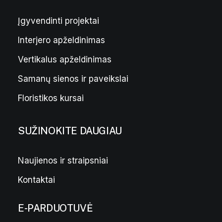
Įgyvendinti projektai
Interjero apželdinimas
„Aroma Naturals“ žvakių rinkinys
47,00
€
O
35,00
€
C
r
u
i
r
Vertikalus apželdinimas
g
r
i
e
Samanų sienos ir paveikslai
n
n
a
t
l
p
Floristikos kursai
p
r
r
i
i
c
c
e
SUŽINOKITE DAUGIAU
e
i
w
s
a
:
s
3
Naujienos ir straipsniai
:
5
4
,
Kontaktai
7
0
,
0
0
E-PARDUOTUVĖ
0
€
.