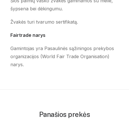
Šios palmių vaško žvakės gaminamos su meile,
šypsena bei dėkingumu.
Žvakės turi tvarumo sertifikatą.
Fairtrade narys
Gamintojas yra Pasaulinės sąžiningos prekybos
organizacijos (World Fair Trade Organisation)
narys.
Panašios prekės