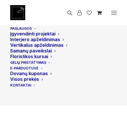
Pradžia
Žvakės
Spalvotų žvakių rinkinys
PASLAUGOS
Įgyvendinti projektai
Interjero apželdinimas
Vertikalus apželdinimas
Samanų paveikslai
Floristikos kursai
GĖLIŲ PRISTATYMAS
E-PARDUOTUVĖ
Dovanų kuponas
Visos prekės
KONTAKTAI