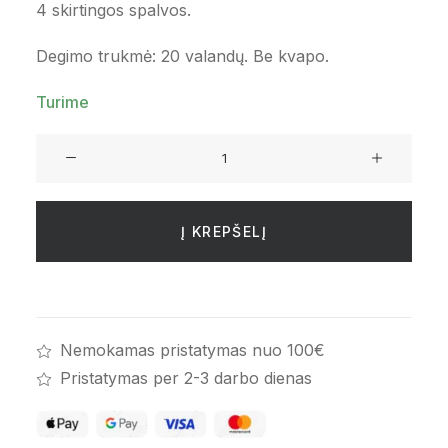
4 skirtingos spalvos.
Degimo trukmė: 20 valandų. Be kvapo.
Turime
produkto
kiekis:
Spalvotų
žvakių
Į KREPŠELĮ
rinkinys
Nemokamas pristatymas nuo 100€
Pristatymas per 2-3 darbo dienas