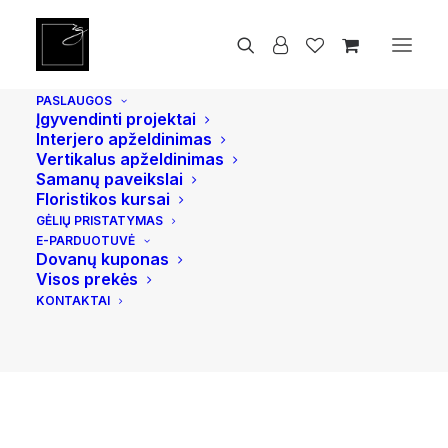
Pradžia
Žvakės
Kvapni cilindrinė žvakė Sandalwood Rose
PASLAUGOS
Įgyvendinti projektai
Interjero apželdinimas
AKCIJA!
Vertikalus apželdinimas
Samanų paveikslai
Floristikos kursai
GĖLIŲ PRISTATYMAS
E-PARDUOTUVĖ
Dovanų kuponas
Visos prekės
KONTAKTAI