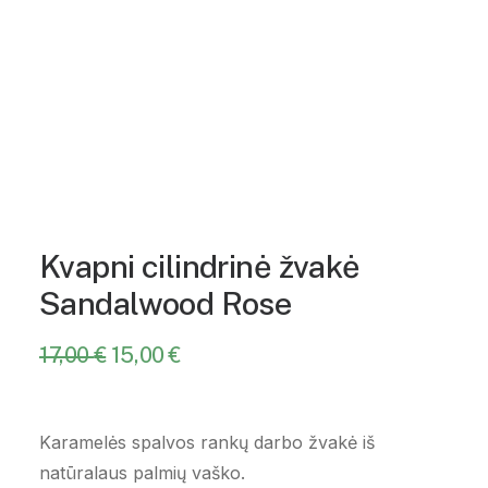
Kvapni cilindrinė žvakė
Sandalwood Rose
17,00
€
Original
15,00
€
Current
price
price
was:
is:
17,00 €.
15,00 €.
Karamelės spalvos rankų darbo žvakė iš
natūralaus palmių vaško.