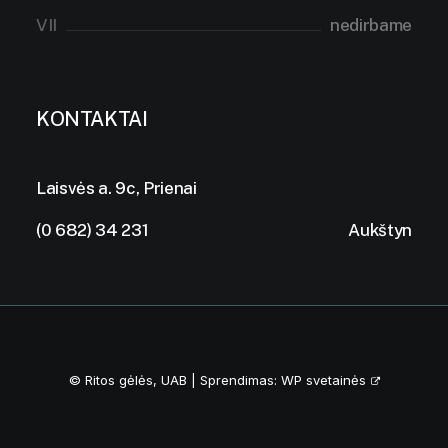
VII
nedirbame
KONTAKTAI
Laisvės a. 9c, Prienai
(0 682) 34 231
Aukštyn
© Ritos gėlės, UAB | Sprendimas:
WP svetainės