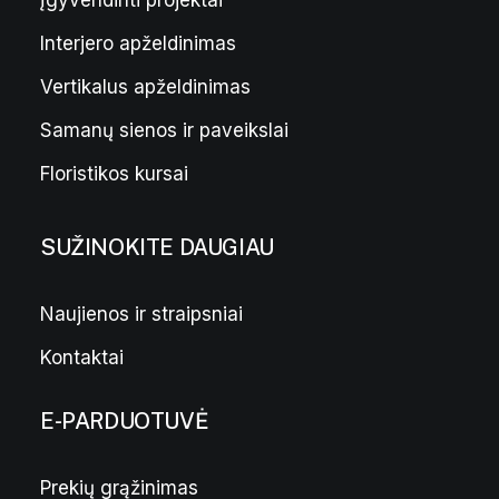
Įgyvendinti projektai
Interjero apželdinimas
Kreminių žvakių rinkinys
10,00
€
Vertikalus apželdinimas
Samanų sienos ir paveikslai
Floristikos kursai
SUŽINOKITE DAUGIAU
Naujienos ir straipsniai
Kontaktai
E-PARDUOTUVĖ
Prekių grąžinimas