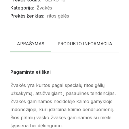
Kategorija:
Žvakės
Prekės ženklas:
ritos gėlės
APRAŠYMAS
PRODUKTO INFORMACIJA
P
Pagaminta etiškai
Žvakės yra kurtos pagal specialų ritos gėlių
užsakymą, atsižvelgiant į pasaulines tendencijas.
Žvakės gaminamos nedidelėje kaimo gamykloje
Indonezijoje, kuri įdarbina kaimo bendruomenę.
Šios palmių vaško žvakės gaminamos su meile,
šypsena bei dėkingumu.