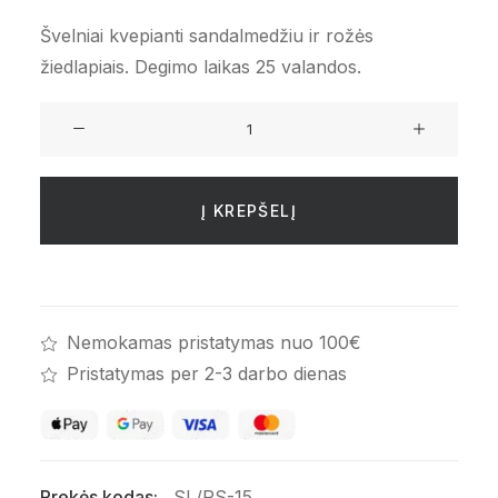
Švelniai kvepianti sandalmedžiu ir rožės
žiedlapiais. Degimo laikas 25 valandos.
produkto
kiekis:
Kvapni
cilindrinė
Į KREPŠELĮ
žvakė
Sandalwood
Rose
Nemokamas pristatymas nuo 100€
Pristatymas per 2-3 darbo dienas
Prekės kodas:
SL/RS-15