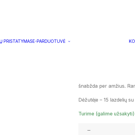
la. Japonija
Dovanų
Smilkalai. Kyo
kuponas
IŲ PRISTATYMAS
E-PARDUOTUVĖ
KO
Visos prekės
Japonija
17,00
€
Švelnus, ramus aromatas 
šnabžda per amžius. Ram
Dėžutėje – 15 lazdelių su
Turime (galime užsakyti)
produkto