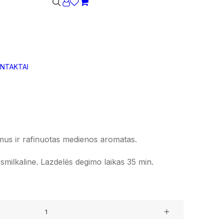
to šventykla.
Krepšelis dar tuščias.
NTAKTAI
primena senųjų šventyklų atmosferą, kur istorija
us ir rafinuotas medienos aromatas.
 smilkaline. Lazdelės degimo laikas 35 min.