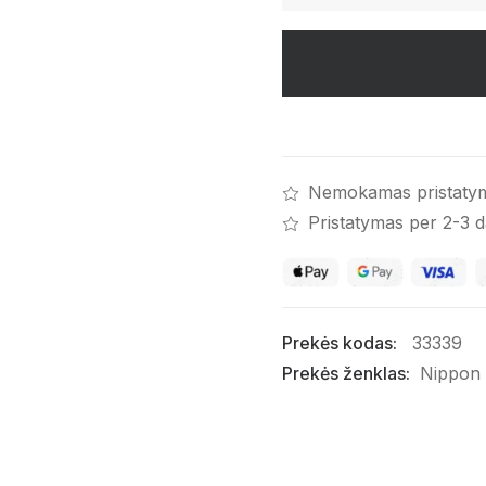
kiekis:
Smilkalai.
Kyoto
šventykla.
Japonija
Nemokamas pristaty
Pristatymas per 2-3 
Prekės kodas:
33339
Prekės ženklas:
Nippon