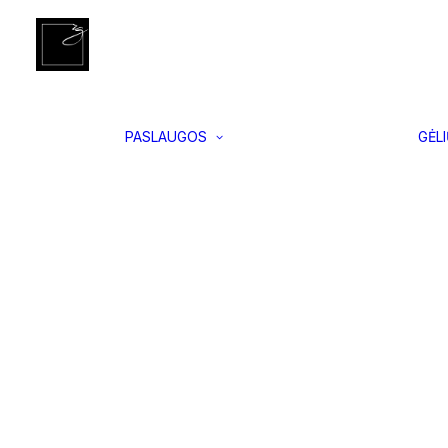
Įgyvendinti
Pradžia
Smilkalai ir smilkalinės
Smilkalai. Kyoto šventyk
projektai
Interjero
apželdinimas
Vertikalus
PASLAUGOS
GĖL
apželdinimas
Samanų
paveikslai
Floristikos
kursai