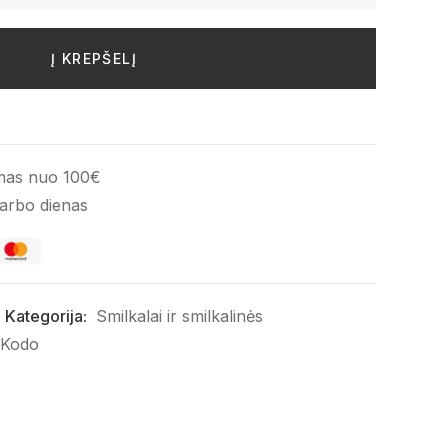
Į KREPŠELĮ
mas nuo 100€
darbo dienas
Kategorija:
Smilkalai ir smilkalinės
 Kodo