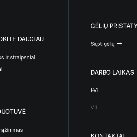
GĖLIŲ PRISTAT
OKITE DAUGIAU
Siųsti gėlių
s ir straipsniai
i
DARBO LAIKAS
I-VI
VII
DUOTUVĖ
rąžinimas
KONTAKTAI