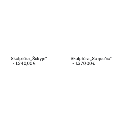
Skulptūra „Šokyje“
Skulptūra „Su ąsočiu“
1.340,00
€
1.370,00
€