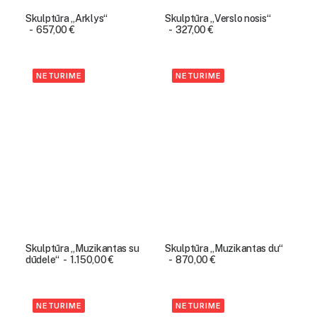
Skulptūra „Arklys“
Skulptūra „Verslo nosis“
657,00
€
327,00
€
NETURIME
NETURIME
Skulptūra „Muzikantas su
Skulptūra „Muzikantas du“
dūdele“
1.150,00
€
870,00
€
NETURIME
NETURIME