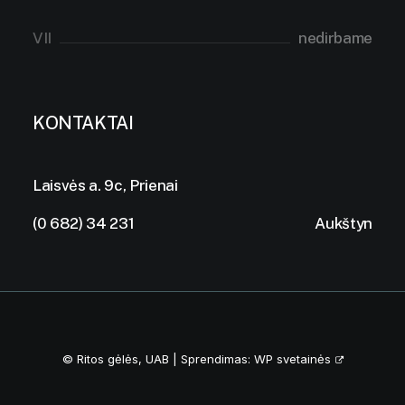
VII
nedirbame
KONTAKTAI
Laisvės a. 9c, Prienai
(0 682) 34 231
Aukštyn
© Ritos gėlės, UAB | Sprendimas:
WP svetainės