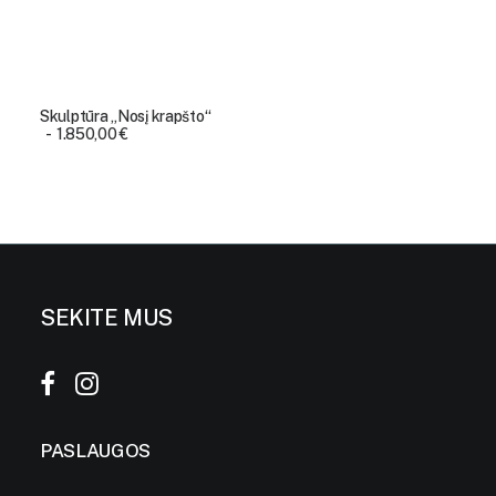
Skulptūra „Nosį krapšto“
1.850,00
€
SEKITE MUS
PASLAUGOS