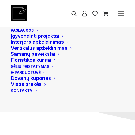
PASLAUGOS
Mažoji meno kolekcija
Įgyvendinti projektai
Interjero apželdinimas
Autorinės skulptūros, paveikslai ir kiti meno
Vertikalus apželdinimas
Samanų paveikslai
dirbiniai, subtiliai papildantys namų ar darbo
Floristikos kursai
erdvę. Tai kūriniai, kuriuose susitinka forma,
GĖLIŲ PRISTATYMAS
medžiaga ir emocija – prasminga detalė interjerui
E-PARDUOTUVĖ
Dovanų kuponas
ar ypatingai progai.
Visos prekės
KONTAKTAI
Pradžia
Mažoji meno kolekcija