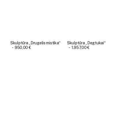
Skulptūra „Drugelis mistika“
Skulptūra „Degtukai“
950,00
€
1.957,00
€