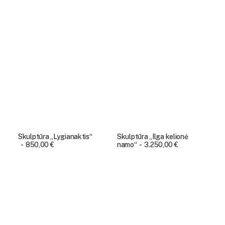
Skulptūra „Lygianaktis“
Skulptūra „Ilga kelionė
850,00
€
namo“
3.250,00
€