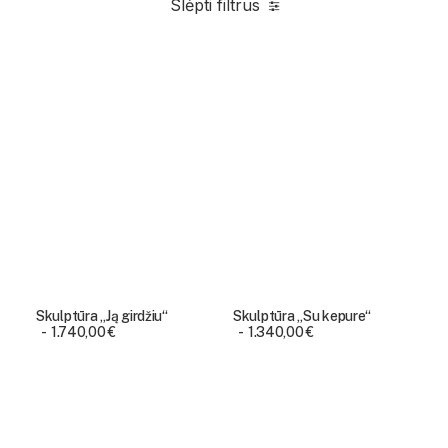
Slėpti filtrus
Skulptūra „Ją girdžiu“
Skulptūra „Su kepure“
1.740,00
€
1.340,00
€