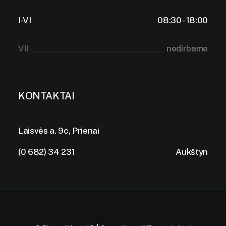
I-VI
08:30 - 18:00
VII
nedirbame
KONTAKTAI
Laisvės a. 9c, Prienai
(0 682) 34 231
Aukštyn