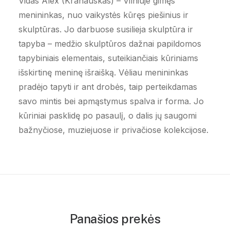
Vidas Alex (Kranauskas) – Vilniuje gimęs
menininkas, nuo vaikystės kūręs piešinius ir
skulptūras. Jo darbuose susilieja skulptūra ir
tapyba – medžio skulptūros dažnai papildomos
tapybiniais elementais, suteikiančiais kūriniams
išskirtinę meninę išraišką. Vėliau menininkas
pradėjo tapyti ir ant drobės, taip perteikdamas
savo mintis bei apmąstymus spalva ir forma. Jo
kūriniai pasklidę po pasaulį, o dalis jų saugomi
bažnyčiose, muziejuose ir privačiose kolekcijose.
Panašios prekės