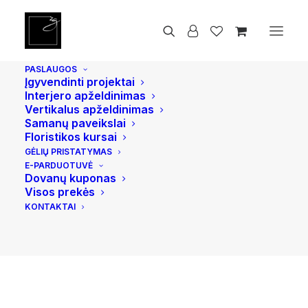
Pradžia
Mažoji meno kolekcija
Skulptūra „Nuostaba“
PASLAUGOS
Įgyvendinti projektai
Interjero apželdinimas
Vertikalus apželdinimas
Samanų paveikslai
Floristikos kursai
GĖLIŲ PRISTATYMAS
E-PARDUOTUVĖ
Dovanų kuponas
Visos prekės
KONTAKTAI