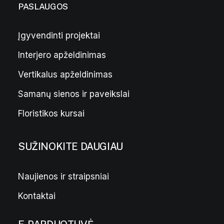
PASLAUGOS
Įgyvendinti projektai
Interjero apželdinimas
Skulptūra „Lygianaktis“
850,00
€
Vertikalus apželdinimas
Samanų sienos ir paveikslai
Floristikos kursai
SUŽINOKITE DAUGIAU
Naujienos ir straipsniai
Kontaktai