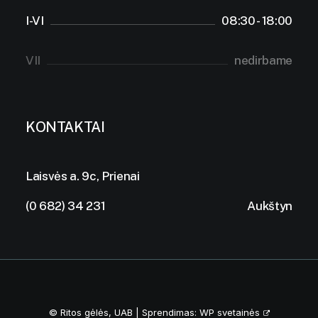
I-VI
08:30 - 18:00
VII
nedirbame
KONTAKTAI
Laisvės a. 9c, Prienai
(0 682) 34 231
Aukštyn
© Ritos gėlės, UAB | Sprendimas:
WP svetainės