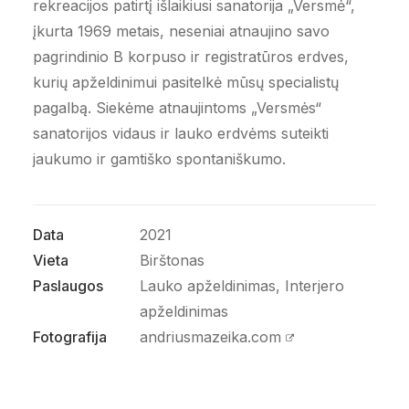
rekreacijos patirtį išlaikiusi sanatorija „Versmė“,
įkurta 1969 metais, neseniai atnaujino savo
pagrindinio B korpuso ir registratūros erdves,
kurių apželdinimui pasitelkė mūsų specialistų
pagalbą. Siekėme atnaujintoms „Versmės“
sanatorijos vidaus ir lauko erdvėms suteikti
jaukumo ir gamtiško spontaniškumo.
Data
2021
Vieta
Birštonas
Paslaugos
Lauko apželdinimas, Interjero
apželdinimas
Fotografija
andriusmazeika.com