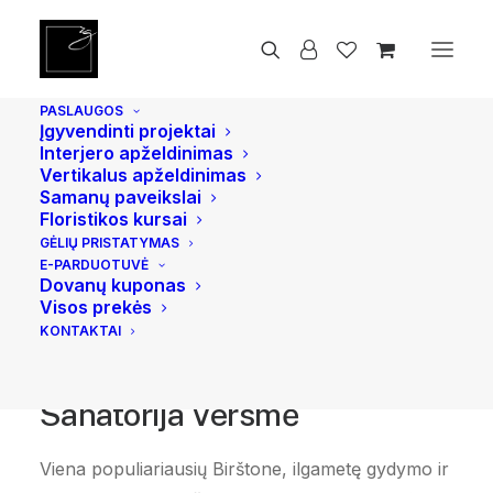
PASLAUGOS
Įgyvendinti projektai
Interjero apželdinimas
Vertikalus apželdinimas
Samanų paveikslai
Floristikos kursai
GĖLIŲ PRISTATYMAS
E-PARDUOTUVĖ
Dovanų kuponas
Visos prekės
KONTAKTAI
Sanatorija Versmė
Viena populiariausių Birštone, ilgametę gydymo ir