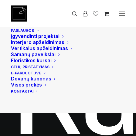
9 SPALIO, 2020
•
FLORISTIKOS MOKYMAI
PASLAUGOS
Įgyvendinti projektai
Ku
Interjero apželdinimas
Vertikalus apželdinimas
Samanų paveikslai
Floristikos kursai
GĖLIŲ PRISTATYMAS
E-PARDUOTUVĖ
Dovanų kuponas
Visos prekės
KONTAKTAI