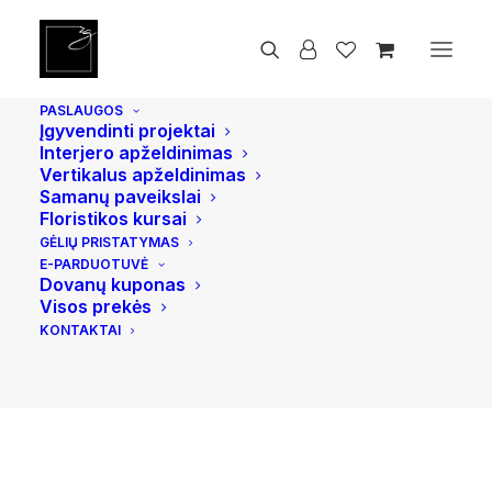
Pradžia
Vidaus ir lauko vazonai
Ying, Pilkas
PASLAUGOS
Įgyvendinti projektai
Interjero apželdinimas
Vertikalus apželdinimas
Samanų paveikslai
Floristikos kursai
GĖLIŲ PRISTATYMAS
E-PARDUOTUVĖ
Dovanų kuponas
Visos prekės
KONTAKTAI