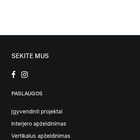
SEKITE MUS
PASLAUGOS
Įgyvendinti projektai
Interjero apželdinimas
Pilkas vazonas „Bordo” M
169,00
€
Vertikalus apželdinimas