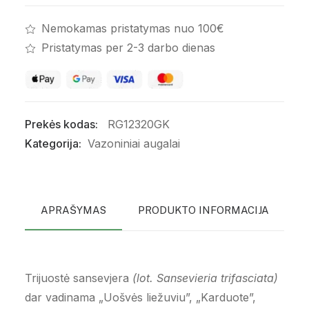
Nemokamas pristatymas nuo 100€
Pristatymas per 2-3 darbo dienas
Prekės kodas:
RG12320GK
Kategorija:
Vazoniniai augalai
APRAŠYMAS
PRODUKTO INFORMACIJA
P
Trijuostė sansevjera
(lot. Sansevieria trifasciata)
dar vadinama „Uošvės liežuviu”, „Karduote”,