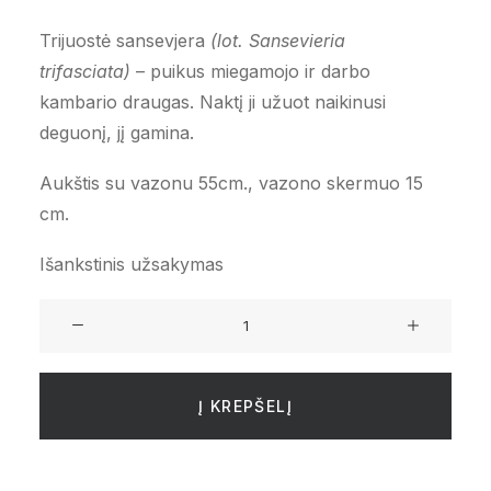
Trijuostė sansevjera
(lot. Sansevieria
trifasciata)
– puikus miegamojo ir darbo
kambario draugas. Naktį ji užuot naikinusi
deguonį, jį gamina.
Aukštis su vazonu 55cm., vazono skermuo 15
cm.
Išankstinis užsakymas
produkto
kiekis:
Trijuostė
sansevjera
Į KREPŠELĮ