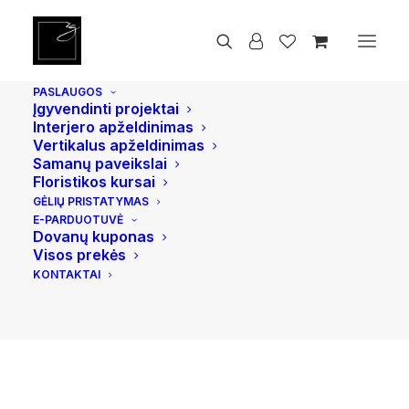
Pradžia
Vazoniniai augalai
Trijuostė sansevjera
PASLAUGOS
Įgyvendinti projektai
Interjero apželdinimas
Vertikalus apželdinimas
Samanų paveikslai
Floristikos kursai
GĖLIŲ PRISTATYMAS
E-PARDUOTUVĖ
Dovanų kuponas
Visos prekės
KONTAKTAI