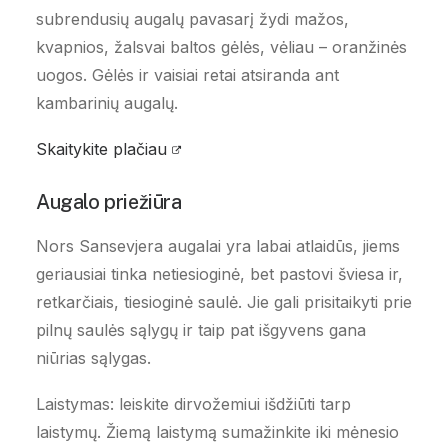
subrendusių augalų pavasarį žydi mažos,
kvapnios, žalsvai baltos gėlės, vėliau – oranžinės
uogos. Gėlės ir vaisiai retai atsiranda ant
kambarinių augalų.
Skaitykite plačiau
Augalo priežiūra
Nors Sansevjera augalai yra labai atlaidūs, jiems
geriausiai tinka netiesioginė, bet pastovi šviesa ir,
retkarčiais, tiesioginė saulė. Jie gali prisitaikyti prie
pilnų saulės sąlygų ir taip pat išgyvens gana
niūrias sąlygas.
Laistymas: leiskite dirvožemiui išdžiūti tarp
laistymų. Žiemą laistymą sumažinkite iki mėnesio