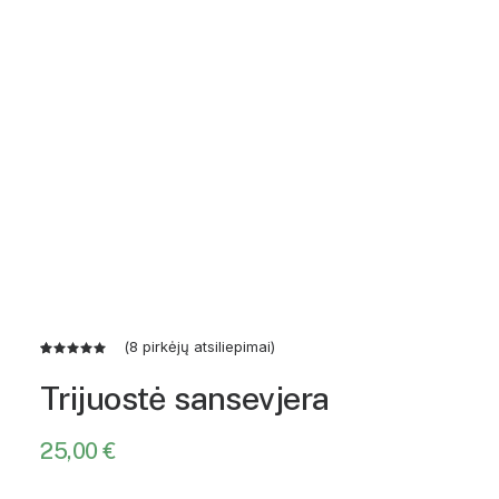
(
8
pirkėjų atsiliepimai)
Įvertinimas:
8
5.00
iš 5
Trijuostė sansevjera
(viso
įvertinimų:
)
25,00
€