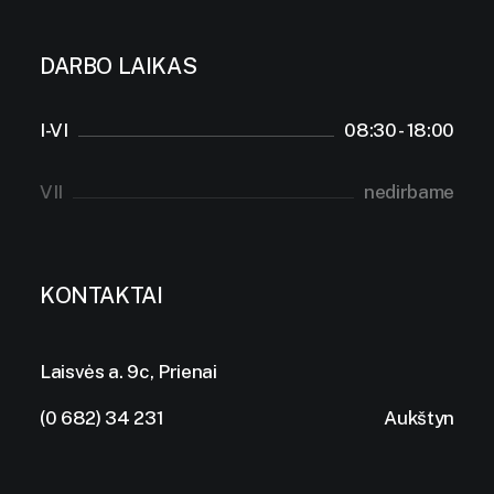
DARBO LAIKAS
I-VI
08:30 - 18:00
VII
nedirbame
KONTAKTAI
Laisvės a. 9c, Prienai
(0 682) 34 231
Aukštyn