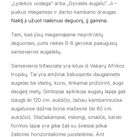
„Lydekos uodega” arba „Gyvatės augalu”. Ji –
puikus miegamojo ir darbo kambario draugas.
Naktį ji užuot naikinusi deguonį, jį gamina.
Tam, kad jūsų miegamajame nepritrūktų
deguonies, jums reikės 6-8 gerokai paaugusių
sansevjeros augalėlių.
Sansevieria trifasciata yra kilusi iš Vakarų Afrikos
tropikų. Tai yra amžinai žaliuojantis daugiametis
augalas be stiebų, kuris, tinkamai prižiūrint, augs
daugelį metų. Gimtojoje aplinkoje augalų lapija gali
išaugti iki 120 cm. aukščio, tačiau kambariniuose
augaluose dažnai būna mažesnė (iki 80 cm.
aukščio). Stačiakampiai, mėsingi, smailūs, kardo
formos lapai yra giliai žali su šviesiai pilkai
žaliomis horizontaliomis juostelėmis. Ant