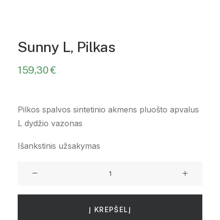
Sunny L, Pilkas
159,30
€
Pilkos spalvos sintetinio akmens pluošto apvalus
L dydžio vazonas
Išankstinis užsakymas
produkto
kiekis:
Sunny
L,
Į KREPŠELĮ