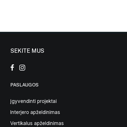
SEKITE MUS
PASLAUGOS
Įgyvendinti projektai
Interjero apželdinimas
Pilkas vazonas „Bordo” L
299,00
€
Vertikalus apželdinimas