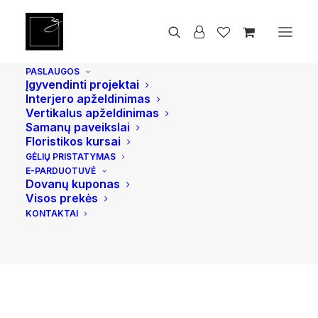
Pradžia
Vidaus ir lauko vazonai
Sunny L, Pilkas
PASLAUGOS
Įgyvendinti projektai
Interjero apželdinimas
Vertikalus apželdinimas
Samanų paveikslai
Floristikos kursai
GĖLIŲ PRISTATYMAS
E-PARDUOTUVĖ
Dovanų kuponas
Visos prekės
KONTAKTAI