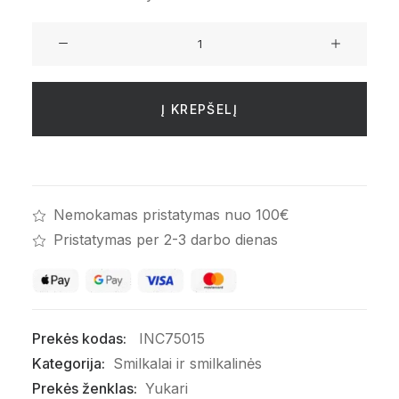
produkto
kiekis:
Ruda
Yukari
Į KREPŠELĮ
keraminė
smilkalinė
Nemokamas pristatymas nuo 100€
Pristatymas per 2-3 darbo dienas
Prekės kodas:
INC75015
Kategorija:
Smilkalai ir smilkalinės
Prekės ženklas:
Yukari