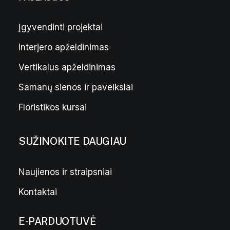
Įgyvendinti projektai
Interjero apželdinimas
Sakurų aromato smilkalai
6,00
€
Vertikalus apželdinimas
Samanų sienos ir paveikslai
Floristikos kursai
SUŽINOKITE DAUGIAU
Naujienos ir straipsniai
Kontaktai
E-PARDUOTUVĖ