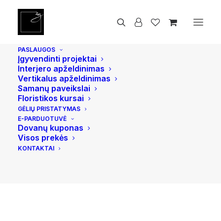
Pradžia
Smilkalai ir smilkalinės
Ruda Yukari keraminė smilkalinė
PASLAUGOS
Įgyvendinti projektai
Interjero apželdinimas
Vertikalus apželdinimas
Samanų paveikslai
Floristikos kursai
GĖLIŲ PRISTATYMAS
E-PARDUOTUVĖ
Dovanų kuponas
Visos prekės
KONTAKTAI