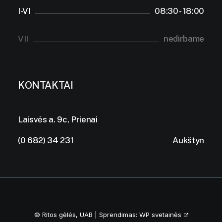
I-VI
08:30 - 18:00
VII
nedirbame
KONTAKTAI
Laisvės a. 9c, Prienai
(0 682) 34 231
Aukštyn
© Ritos gėlės, UAB | Sprendimas:
WP svetainės