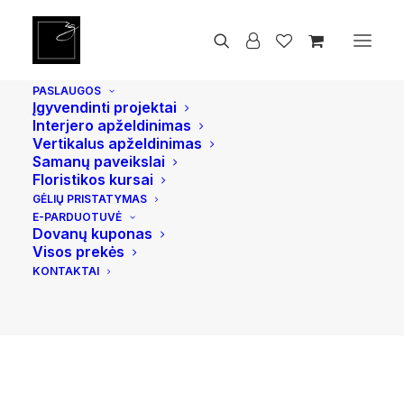
Pradžia
Vidaus ir lauko vazonai
Jumbo Bucket L, Pilkas
PASLAUGOS
Įgyvendinti projektai
Interjero apželdinimas
Vertikalus apželdinimas
Samanų paveikslai
Floristikos kursai
GĖLIŲ PRISTATYMAS
E-PARDUOTUVĖ
Dovanų kuponas
Visos prekės
KONTAKTAI