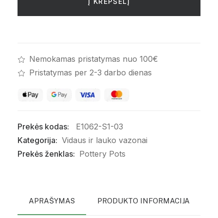
Bucket
Į KREPŠELĮ
L,
Pilkas
Nemokamas pristatymas nuo 100€
Pristatymas per 2-3 darbo dienas
Prekės kodas:
E1062-S1-03
Kategorija:
Vidaus ir lauko vazonai
Prekės ženklas:
Pottery Pots
APRAŠYMAS
PRODUKTO INFORMACIJA
P