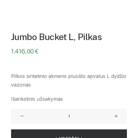
Jumbo Bucket L, Pilkas
1.416,00
€
Pilkos sintetinio akmens pluošto apvalus L dydžio
vazonas
Išankstinis užsakymas
produkto
kiekis:
Jumbo