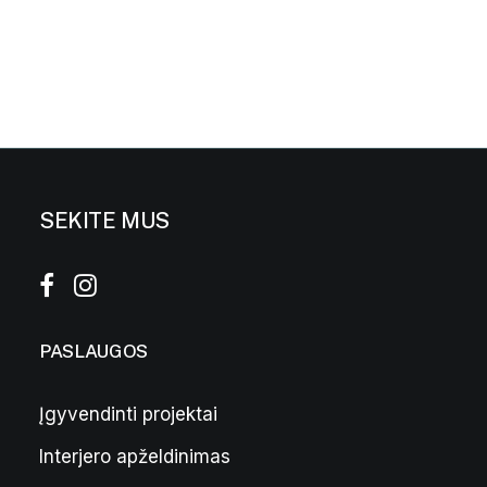
SEKITE MUS
PASLAUGOS
Įgyvendinti projektai
Interjero apželdinimas
Pilkas vazonas „Bordo” L
299,00
€