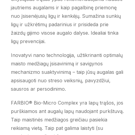
jautriems augalams ir kaip pagalbinę priemonę
nuo įsisenėjusių ligų ir kenkėjų. Sumažina sunkių
ligų ir užkrėtimų padarinius ir prisideda prie
žaizdų gijimo visose augalo dalyse. Idealiai tinka
ligų prevencijai.
Inovatyvi nano technologija, užtikrinanti optimalų
maisto medžiagų įsisavinimą ir savigynos
mechanizmo suaktyvinimą – taip jūsų augalas gali
apsisaugoti nuo streso veiksnių, pavyzdžiui,
sausros ar persodinimo.
FARBIO® Bio-Micro Complex yra lapų trąšos, jos
purškiamos ant augalų lapų naudojant purkštuvą.
Taip maistinės medžiagos greičiau pasiekia
reikiamą vietą. Taip pat galima laistyti (su