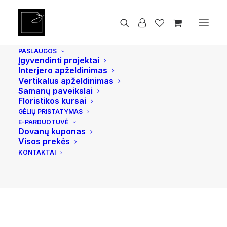
Pradžia
Augalų priežiūros priemonės
FARBIO® Bio-Mikrokomplex | Augalų apsauga ir
gydymas
PASLAUGOS
Įgyvendinti projektai
Interjero apželdinimas
Vertikalus apželdinimas
Samanų paveikslai
Floristikos kursai
GĖLIŲ PRISTATYMAS
E-PARDUOTUVĖ
Dovanų kuponas
Visos prekės
KONTAKTAI