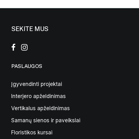
SEKITE MUS
PASLAUGOS
Įgyvendinti projektai
Interjero apželdinimas
Kambarinių augalų laistytuvas
27,00
€
Vertikalus apželdinimas
Samanų sienos ir paveikslai
Floristikos kursai