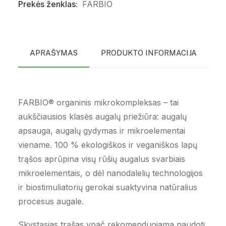
Prekės ženklas:
FARBIO
APRAŠYMAS
PRODUKTO INFORMACIJA
P
FARBIO® organinis mikrokompleksas – tai
aukščiausios klasės augalų priežiūra: augalų
apsauga, augalų gydymas ir mikroelementai
viename. 100 % ekologiškos ir veganiškos lapų
trąšos aprūpina visų rūšių augalus svarbiais
mikroelementais, o dėl nanodalelių technologijos
ir biostimuliatorių gerokai suaktyvina natūralius
procesus augale.
Skystąsias trąšas ypač rekomenduojama naudoti