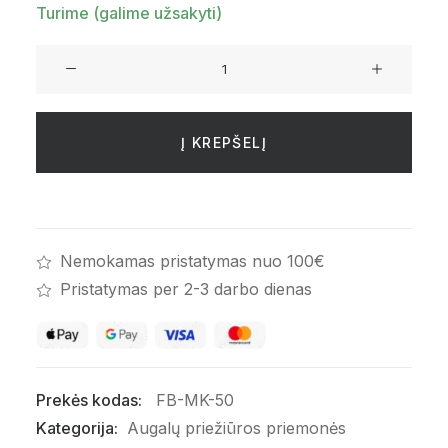
Turime (galime užsakyti)
produkto
kiekis:
FARBIO®
Bio-
Į KREPŠELĮ
Mikrokomplex
|
Augalų
apsauga
Nemokamas pristatymas nuo 100€
ir
Pristatymas per 2-3 darbo dienas
gydymas
Prekės kodas:
FB-MK-50
Kategorija:
Augalų priežiūros priemonės