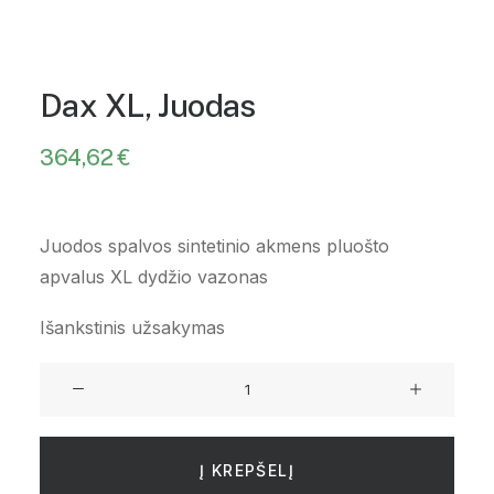
Dax XL, Juodas
364,62
€
Juodos spalvos sintetinio akmens pluošto
apvalus XL dydžio vazonas
Išankstinis užsakymas
produkto
kiekis:
Dax
XL,
Į KREPŠELĮ