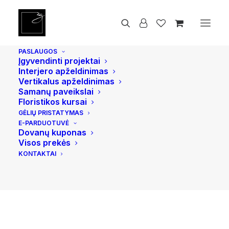
Pradžia
Vidaus ir lauko vazonai
Dax XL, Juodas
PASLAUGOS
Įgyvendinti projektai
Interjero apželdinimas
Vertikalus apželdinimas
Samanų paveikslai
Floristikos kursai
GĖLIŲ PRISTATYMAS
E-PARDUOTUVĖ
Dovanų kuponas
Visos prekės
KONTAKTAI