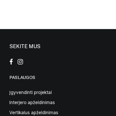
SEKITE MUS
PASLAUGOS
Įgyvendinti projektai
Interjero apželdinimas
Pilkas vazonas „Bordo” L
299,00
€
Vertikalus apželdinimas