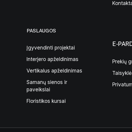
Kontakta
PASLAUGOS
E-PAR
Įgyvendinti projektai
Interjero apželdinimas
Prekių g
Vertikalus apželdinimas
Taisyklė
Samanų sienos ir
Privatum
paveikslai
Floristikos kursai