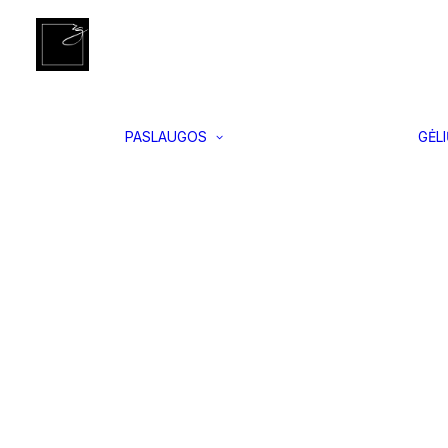
Įgyvendinti
Pradžia
Vidaus ir lauko vazonai
Dax L, baltas Matinis
projektai
Interjero
apželdinimas
Vertikalus
PASLAUGOS
GĖL
apželdinimas
Samanų
paveikslai
Floristikos
kursai