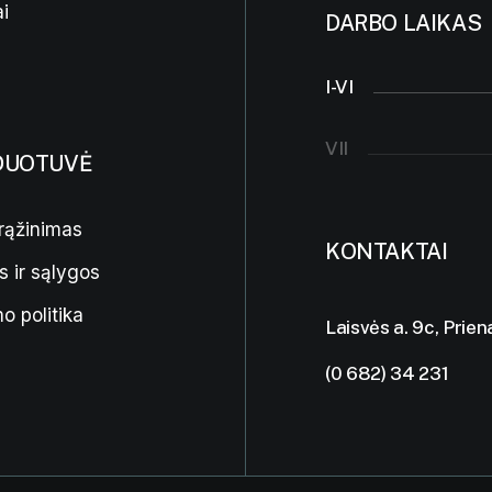
i
DARBO LAIKAS
I-VI
VII
DUOTUVĖ
rąžinimas
KONTAKTAI
s ir sąlygos
o politika
Laisvės a. 9c, Prien
(0 682) 34 231