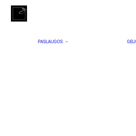
Įgyvendinti
Pradžia
Vidaus ir lauko vazonai
Bowl L, Juodas
projektai
Interjero
apželdinimas
Vertikalus
PASLAUGOS
GĖL
apželdinimas
Samanų
paveikslai
Floristikos
kursai