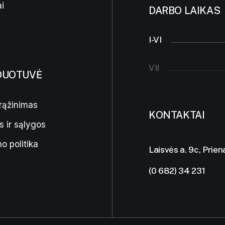
i
DARBO LAIKAS
I-VI
VII
DUOTUVĖ
rąžinimas
KONTAKTAI
s ir sąlygos
o politika
Laisvės a. 9c, Prien
(0 682) 34 231