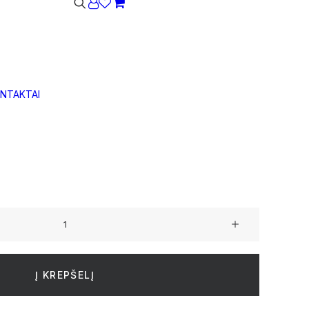
s
Krepšelis dar tuščias.
NTAKTAI
io akmens pluošto apvalus L dydžio vazonas
Į KREPŠELĮ