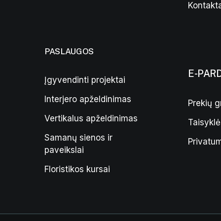
Kontakta
PASLAUGOS
E-PAR
Įgyvendinti projektai
Interjero apželdinimas
Prekių g
Vertikalus apželdinimas
Taisyklė
Samanų sienos ir
Privatum
paveikslai
Floristikos kursai