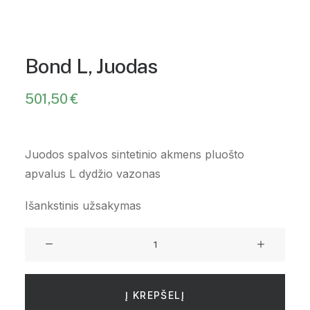
Bond L, Juodas
501,50
€
Juodos spalvos sintetinio akmens pluošto
apvalus L dydžio vazonas
Išankstinis užsakymas
produkto
kiekis:
Bond
L,
Į KREPŠELĮ