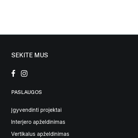
SEKITE MUS
PASLAUGOS
Įgyvendinti projektai
Interjero apželdinimas
Pilkas vazonas „Bordo” L
299,00
€
Vertikalus apželdinimas