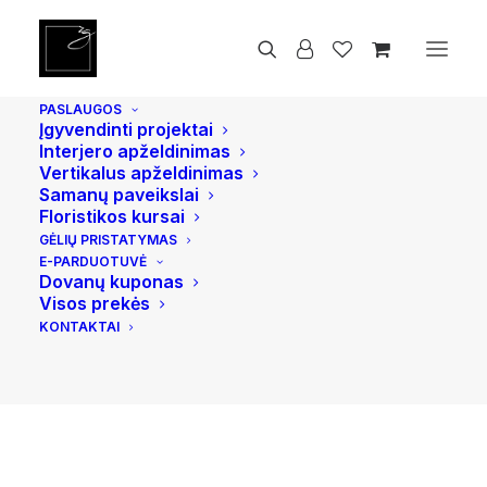
Pradžia
Vidaus ir lauko vazonai
Bond L, Juodas
PASLAUGOS
Įgyvendinti projektai
Interjero apželdinimas
Vertikalus apželdinimas
Samanų paveikslai
Floristikos kursai
GĖLIŲ PRISTATYMAS
E-PARDUOTUVĖ
Dovanų kuponas
Visos prekės
KONTAKTAI