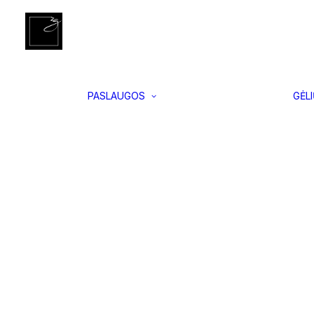
Įgyvendinti
Pradžia
Vidaus ir lauko vazonai
Block S, Juodas
projektai
Interjero
apželdinimas
Vertikalus
PASLAUGOS
GĖL
apželdinimas
Samanų
paveikslai
Floristikos
kursai