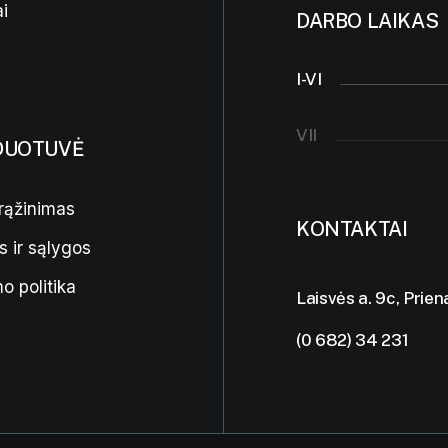
i
DARBO LAIKAS
I-VI
VII
DUOTUVĖ
rąžinimas
KONTAKTAI
s ir sąlygos
o politika
Laisvės a. 9c, Prien
(0 682) 34 231