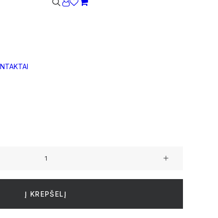
s
Krepšelis dar tuščias.
NTAKTAI
io akmens pluošto kubo formos S dydžio vazonas
Į KREPŠELĮ