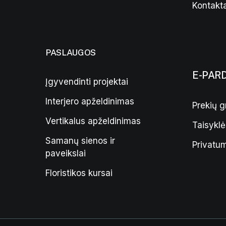
Kontakta
PASLAUGOS
E-PAR
Įgyvendinti projektai
Interjero apželdinimas
Prekių g
Vertikalus apželdinimas
Taisyklė
Samanų sienos ir
Privatum
paveikslai
Floristikos kursai