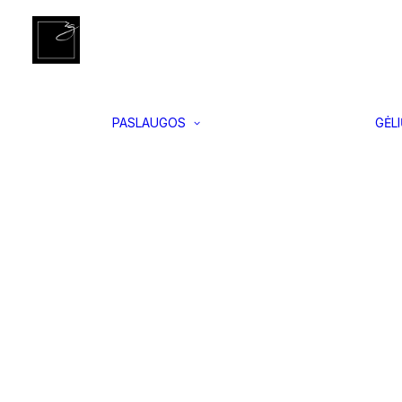
Įgyvendinti
Pradžia
Vidaus ir lauko vazonai
Belle L, Pilkas
projektai
Interjero
apželdinimas
Vertikalus
PASLAUGOS
GĖL
apželdinimas
Samanų
paveikslai
Floristikos
kursai