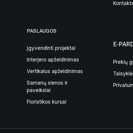
Kontakta
PASLAUGOS
E-PAR
Įgyvendinti projektai
Interjero apželdinimas
Prekių g
Vertikalus apželdinimas
Taisyklė
Samanų sienos ir
Privatum
paveikslai
Floristikos kursai