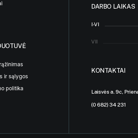
i
DARBO LAIKAS
I-VI
VII
DUOTUVĖ
rąžinimas
KONTAKTAI
s ir sąlygos
o politika
Laisvės a. 9c, Prien
(0 682) 34 231