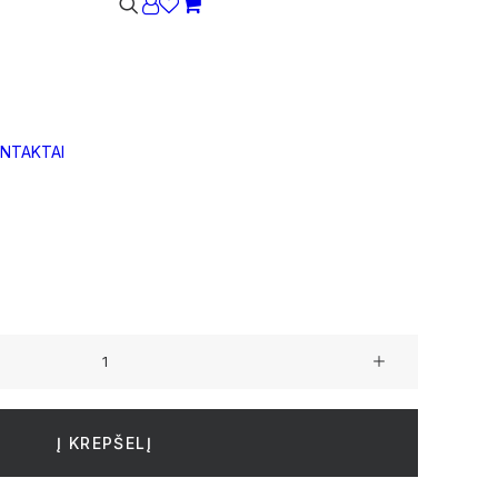
Krepšelis dar tuščias.
NTAKTAI
o akmens pluošto apvalus L dydžio vazonas
Į KREPŠELĮ