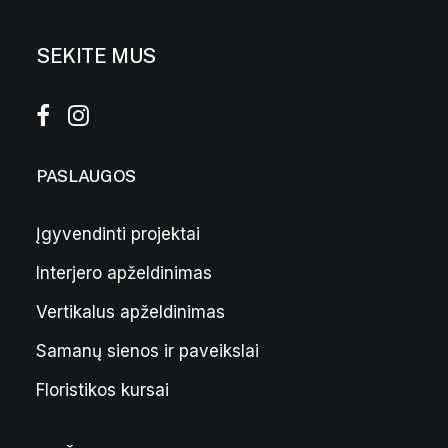
SEKITE MUS
PASLAUGOS
Įgyvendinti projektai
Interjero apželdinimas
Cilindrinė pilkos spalvos žvakė
10,00
€
Vertikalus apželdinimas
Samanų sienos ir paveikslai
Floristikos kursai