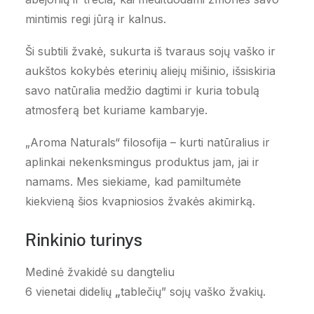
mintimis regi jūrą ir kalnus.
Ši subtili žvakė, sukurta iš tvaraus sojų vaško ir
aukštos kokybės eterinių aliejų mišinio, išsiskiria
savo natūralia medžio dagtimi ir kuria tobulą
atmosferą bet kuriame kambaryje.
„Aroma Naturals“ filosofija – kurti natūralius ir
aplinkai nekenksmingus produktus jam, jai ir
namams. Mes siekiame, kad pamiltumėte
kiekvieną šios kvapniosios žvakės akimirką.
Rinkinio turinys
Medinė žvakidė su dangteliu
6 vienetai didelių
„
tablečių” sojų vaško žvakių.