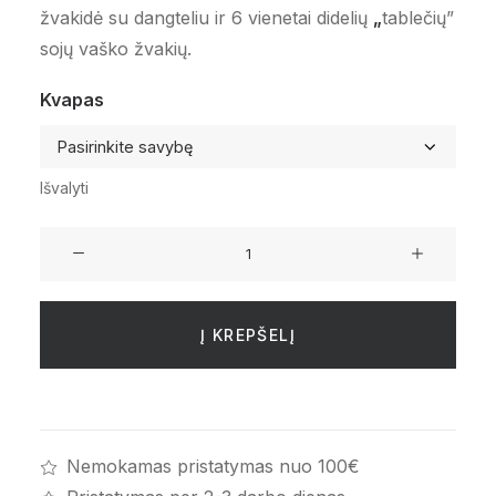
žvakidė su dangteliu ir 6 vienetai didelių
„
tablečių”
sojų vaško žvakių.
Kvapas
Išvalyti
produkto
kiekis:
„Aroma
Naturals“
Į KREPŠELĮ
žvakių
rinkinys
Nemokamas pristatymas nuo 100€