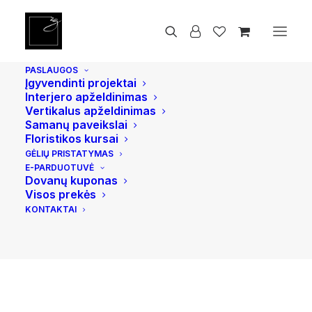
Pradžia
Žvakės
„Aroma Naturals“ žvakių rinkinys
PASLAUGOS
Įgyvendinti projektai
AKCIJA!
Interjero apželdinimas
Vertikalus apželdinimas
Samanų paveikslai
Floristikos kursai
GĖLIŲ PRISTATYMAS
E-PARDUOTUVĖ
Dovanų kuponas
Visos prekės
KONTAKTAI