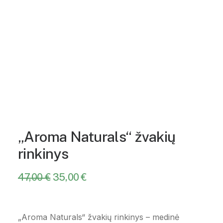
„Aroma Naturals“ žvakių
rinkinys
47,00
€
Original
35,00
€
Current
price
price
was:
is:
47,00 €.
35,00 €.
„Aroma Naturals“ žvakių rinkinys – medinė