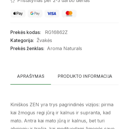
Pristatymas per 2-3 darbo dienas
Prekės kodas:
RG16862Z
Kategorija:
Žvakės
Prekės ženklas:
Aroma Naturals
APRAŠYMAS
PRODUKTO INFORMACIJA
P
Kiniškos ZEN yra trys pagrindinės vizijos: pirma
kai žmogus regi jūrą ir kalnus ir supranta, kad
mato. Antra kai mato jūrą ir kalnus, bet turi
abejonių ir trečia, kai medituodami žmonės savo