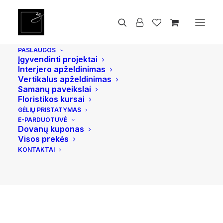
Pradžia
Žvakės
Šviesių žvakių komplektas
PASLAUGOS
Įgyvendinti projektai
AKCIJA!
Interjero apželdinimas
Vertikalus apželdinimas
Samanų paveikslai
Floristikos kursai
GĖLIŲ PRISTATYMAS
E-PARDUOTUVĖ
Dovanų kuponas
Visos prekės
KONTAKTAI