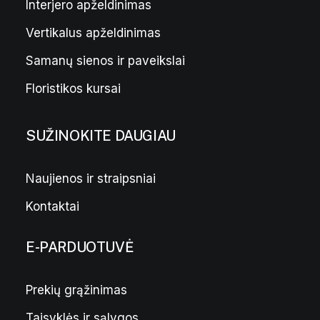
Kvepianti cilindrinė žvakė Cherry blossom Gardenia S
Interjero apželdinimas
17,00
€
Vertikalus apželdinimas
Samanų sienos ir paveikslai
Floristikos kursai
SUŽINOKITE DAUGIAU
Naujienos ir straipsniai
Kontaktai
E-PARDUOTUVĖ
Prekių grąžinimas
Taisyklės ir sąlygos