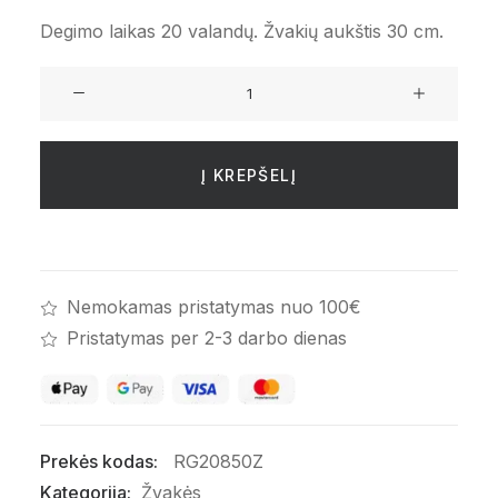
Degimo laikas 20 valandų. Žvakių aukštis 30 cm.
produkto
kiekis:
Šviesių
žvakių
Į KREPŠELĮ
komplektas
Nemokamas pristatymas nuo 100€
Pristatymas per 2-3 darbo dienas
Prekės kodas:
RG20850Z
Kategorija:
Žvakės