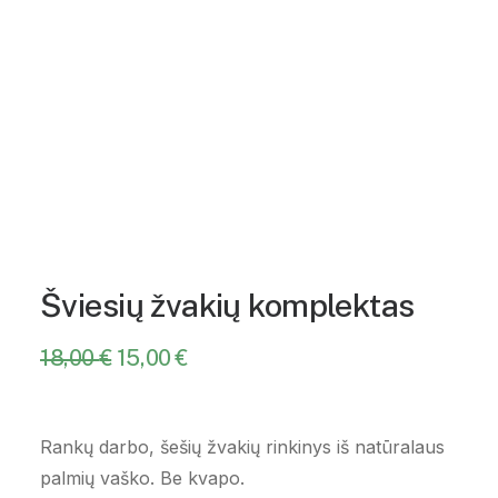
Šviesių žvakių komplektas
18,00
€
Original
15,00
€
Current
price
price
was:
is:
18,00 €.
15,00 €.
Rankų darbo, šešių žvakių rinkinys iš natūralaus
palmių vaško. Be kvapo.