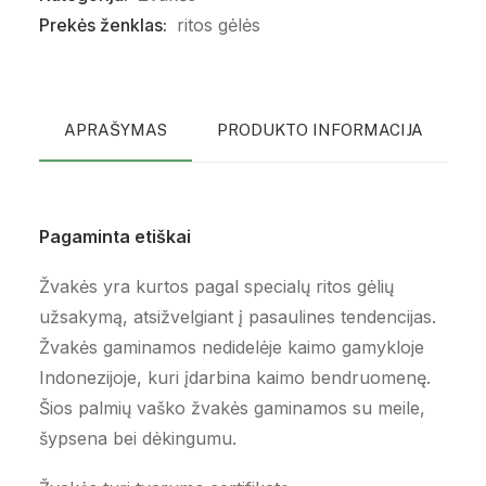
Prekės ženklas:
ritos gėlės
APRAŠYMAS
PRODUKTO INFORMACIJA
P
Pagaminta etiškai
Žvakės yra kurtos pagal specialų ritos gėlių
užsakymą, atsižvelgiant į pasaulines tendencijas.
Žvakės gaminamos nedidelėje kaimo gamykloje
Indonezijoje, kuri įdarbina kaimo bendruomenę.
Šios palmių vaško žvakės gaminamos su meile,
šypsena bei dėkingumu.