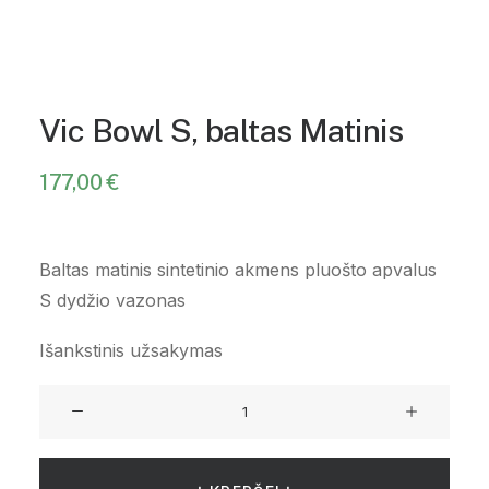
Vic Bowl S, baltas Matinis
177,00
€
Baltas matinis sintetinio akmens pluošto apvalus
S dydžio vazonas
Išankstinis užsakymas
produkto
kiekis:
Vic