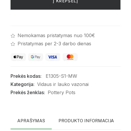
Bowl
Į KREPŠELĮ
S,
baltas
Matinis
Nemokamas pristatymas nuo 100€
Pristatymas per 2-3 darbo dienas
Prekės kodas:
E1305-S1-MW
Kategorija:
Vidaus ir lauko vazonai
Prekės ženklas:
Pottery Pots
APRAŠYMAS
PRODUKTO INFORMACIJA
P