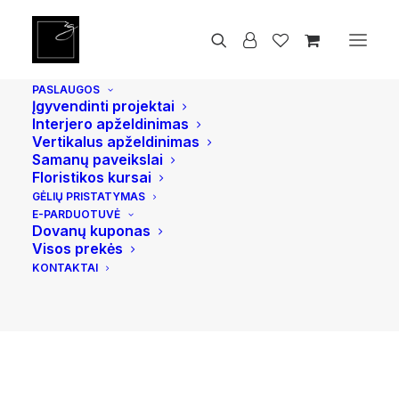
Pradžia
Vidaus ir lauko vazonai
Vic Bowl S, baltas Matinis
PASLAUGOS
Įgyvendinti projektai
Interjero apželdinimas
Vertikalus apželdinimas
Samanų paveikslai
Floristikos kursai
GĖLIŲ PRISTATYMAS
E-PARDUOTUVĖ
Dovanų kuponas
Visos prekės
KONTAKTAI