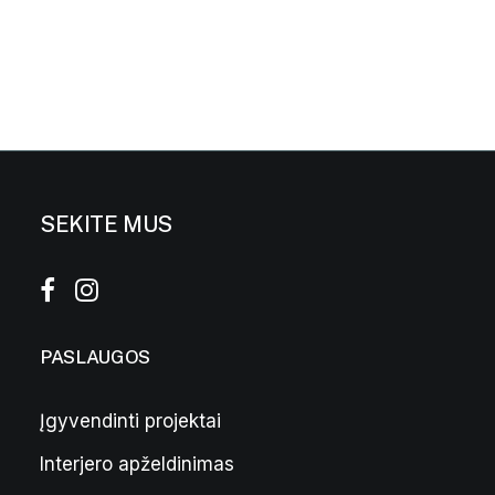
SEKITE MUS
PASLAUGOS
Įgyvendinti projektai
Interjero apželdinimas
Pilkas vazonas „Bordo” M
169,00
€