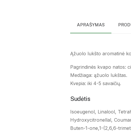
APRAŠYMAS
PROD
Ąžuolo lukšto aromatinė kor
Pagrindinės kvapo natos: 
Medžiaga: ąžuolo lukštas.
Kvepia: iki 4-5 savaičių.
Sudėtis
Isoeugenol, Linalool, Tetra
Hydroxycitronellal, Coumari
Buten-1-one,1-(2,6,6-trimet