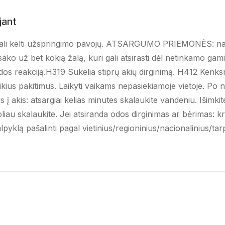
jant
s gali kelti užspringimo pavojų. ATSARGUMO PRIEMONĖS: na
ako už bet kokią žalą, kuri gali atsirasti dėl netinkamo g
odos reakciją.H319 Sukelia stiprų akių dirginimą. H412 Ken
ikius pakitimus. Laikyti vaikams nepasiekiamoje vietoje. Po
į akis: atsargiai kelias minutes skalaukite vandeniu. Išimkite 
oliau skalaukite. Jei atsiranda odos dirginimas ar bėrimas: kr
lpyklą pašalinti pagal vietinius/regioninius/nacionalinius/tar