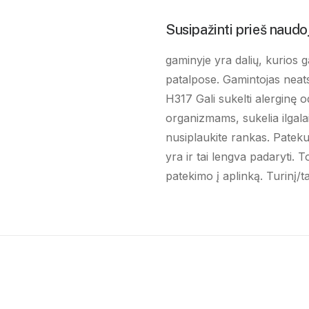
Susipažinti prieš naudo
gaminyje yra dalių, kurio
patalpose. Gamintojas neats
H317 Gali sukelti alerginę 
organizmams, sukelia ilgala
nusiplaukite rankas. Patekus 
yra ir tai lengva padaryti. T
patekimo į aplinką. Turinį/ta