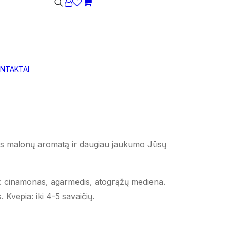
utomobilio
Krepšelis dar tuščias.
NTAKTAI
ng“
sotinta kvapiaisiais aliejais, suteiks Jūsų
ms malonų aromatą ir daugiau jaukumo Jūsų
: cinamonas, agarmedis, atogrąžų mediena.
 Kvepia: iki 4-5 savaičių.