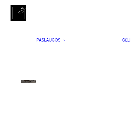
Įgyvendinti
Pradžia
Automobilio kvapai
Pakabinamas automobilio
projektai
Interjero
apželdinimas
Vertikalus
PASLAUGOS
GĖL
apželdinimas
Samanų
paveikslai
Floristikos
kursai