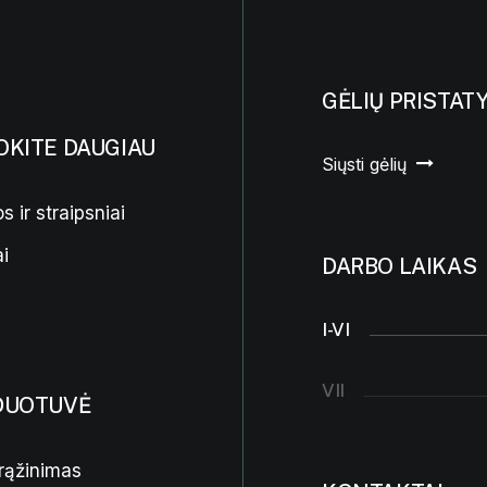
GĖLIŲ PRISTAT
OKITE DAUGIAU
Siųsti gėlių
s ir straipsniai
i
DARBO LAIKAS
I-VI
VII
DUOTUVĖ
rąžinimas