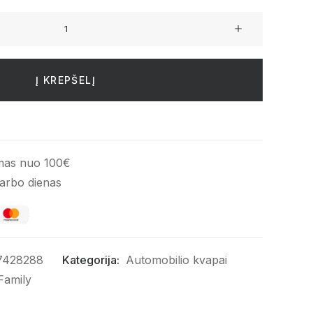
Į KREPŠELĮ
mas nuo 100€
darbo dienas
7428288
Kategorija:
Automobilio kvapai
Family