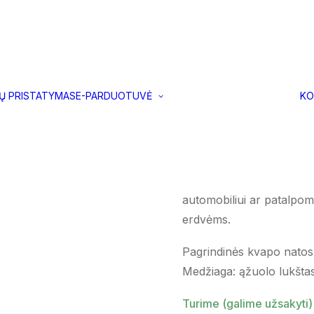
 kvapas „Evening“
Dovanų
Pakabinamas a
kuponas
IŲ PRISTATYMAS
E-PARDUOTUVĖ
KO
Visos prekės
kvapas „Eveni
8,00
€
Ąžuolo lukšto kortelė, pri
automobiliui ar patalpo
erdvėms.
Pagrindinės kvapo natos
Medžiaga: ąžuolo lukštas.
Turime (galime užsakyti)