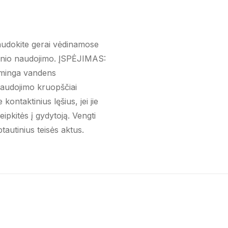
udokite gerai vėdinamose
aminio naudojimo. ĮSPĖJIMAS:
ksminga vandens
 naudojimo kruopščiai
kontaktinius lęšius, jei jie
eipkitės į gydytoją. Vengti
ptautinius teisės aktus.