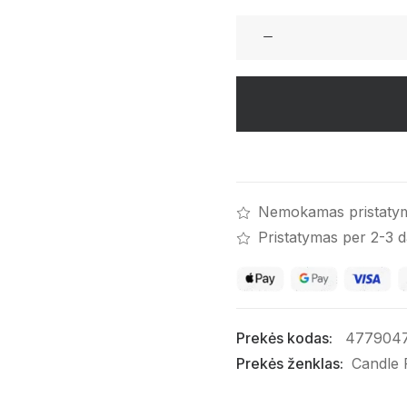
produkto
kiekis:
Pakabinamas
automobilio
kvapas
„Evening“
Nemokamas pristaty
Pristatymas per 2-3 
Prekės kodas:
477904
Prekės ženklas:
Candle 