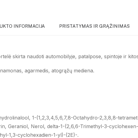
UKTO INFORMACIJA
PRISTATYMAS IR GRĄŽINIMAS
telė skirta naudoti automobilyje, patalpose, spintoje ir kito
cinamonas, agarmedis, atogrąžų mediena.
hydrolinalool, 1-(1,2,3,4,5,6,7,8-Octahydro-2,3,8,8-tetrame
n, Geraniol, Nerol, delta-1-(2,6,6-Trimethyl-3-cyclohexen-
hyl-1,3-cyclohexadien-1-yl)-(2E)-.