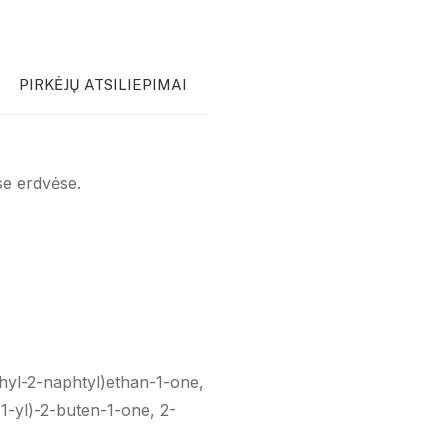
PIRKĖJŲ ATSILIEPIMAI
se erdvėse.
thyl-2-naphtyl)ethan-1-one,
1-yl)-2-buten-1-one, 2-