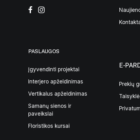
Naujieno
Kontakta
PASLAUGOS
E-PAR
Įgyvendinti projektai
Interjero apželdinimas
Prekių g
Vertikalus apželdinimas
Taisyklė
Samanų sienos ir
Privatum
paveikslai
Floristikos kursai