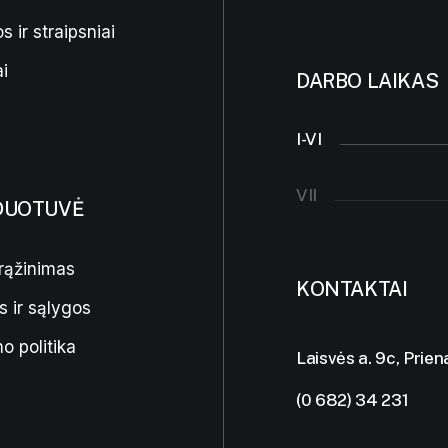
s ir straipsniai
i
DARBO LAIKAS
I-VI
VII
DUOTUVĖ
rąžinimas
KONTAKTAI
s ir sąlygos
o politika
Laisvės a. 9c, Prien
(0 682) 34 231