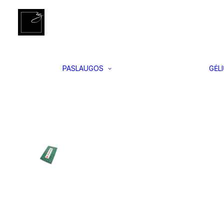
Įgyvendinti
Pradžia
Floristikos reikmenys, įrankiai
„Koyru” sekator
projektai
Interjero
apželdinimas
Vertikalus
PASLAUGOS
GĖL
apželdinimas
Samanų
paveikslai
Floristikos
kursai