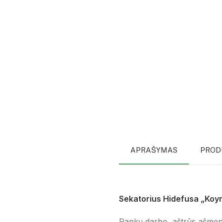
APRAŠYMAS
PROD
Sekatorius Hidefusa „Koy
Rankų darbo, aštrūs ašmenys k