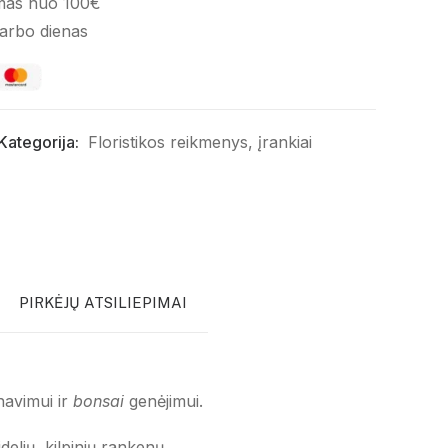
mas nuo 100€
darbo dienas
Kategorija:
Floristikos reikmenys, įrankiai
PIRKĖJŲ ATSILIEPIMAI
avimui ir
bonsai
genėjimui.
delių, kilpinių rankenų.