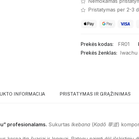
Nemokamas pristaty
Pristatymas per 2-3 
Prekės kodas:
FR01
Prekės ženklas:
Iwachu
UKTO INFORMACIJA
PRISTATYMAS IR GRĄŽINIMAS
ru” profesionalams.
Sukurtas
Ikebana
(
Kadō 華道
) kompon
erpa itin švariai ir lengvai. Patogu paimti dėl išskirtinių di