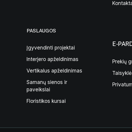
Kontakta
PASLAUGOS
E-PAR
Įgyvendinti projektai
Interjero apželdinimas
Prekių g
Vertikalus apželdinimas
Taisyklė
Samanų sienos ir
Privatum
paveikslai
Floristikos kursai