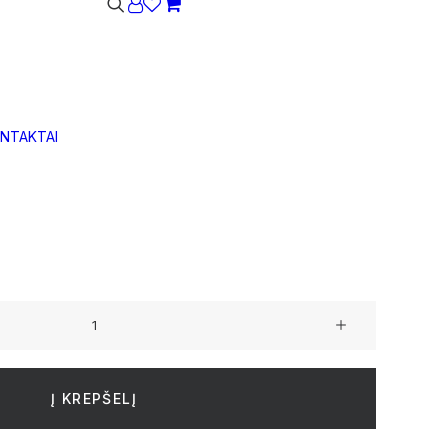
Krepšelis dar tuščias.
NTAKTAI
io akmens pluošto kubo formos S dydžio vazonas
Į KREPŠELĮ