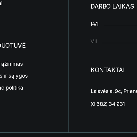
i
DARBO LAIKAS
I-VI
VII
DUOTUVĖ
rąžinimas
KONTAKTAI
s ir sąlygos
o politika
Laisvės a. 9c, Prien
(0 682) 34 231