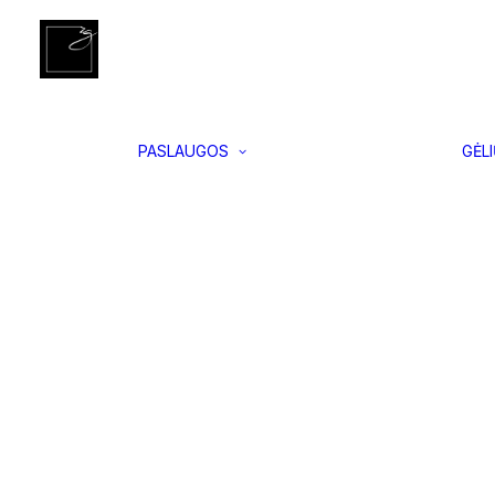
Įgyvendinti
Pradžia
Vidaus ir lauko vazonai
Jack S, Juodas
projektai
Interjero
apželdinimas
Vertikalus
PASLAUGOS
GĖL
apželdinimas
Samanų
paveikslai
Floristikos
kursai