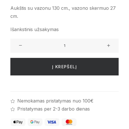
Aukštis su vazonu 130 cm., vazono skermuo 27
cm.
Išankstinis užsakymas
produkto
kiekis:
Fikusas
lyrata
Į KREPŠELĮ
130cm
Nemokamas pristatymas nuo 100€
Pristatymas per 2-3 darbo dienas