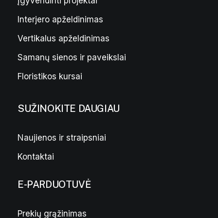
Įgyvendinti projektai
Interjero apželdinimas
Jericho rožė
14,00
€
Vertikalus apželdinimas
Samanų sienos ir paveikslai
Floristikos kursai
SUŽINOKITE DAUGIAU
Naujienos ir straipsniai
Kontaktai
E-PARDUOTUVĖ
Prekių grąžinimas