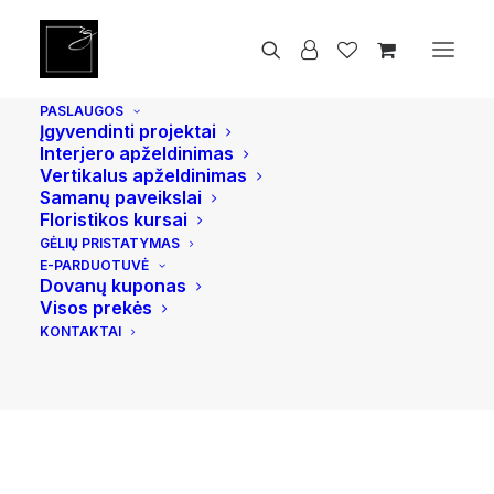
Pradžia
Vazoniniai augalai
Fikusas lyrata 130cm
PASLAUGOS
Įgyvendinti projektai
Interjero apželdinimas
Vertikalus apželdinimas
Samanų paveikslai
Floristikos kursai
GĖLIŲ PRISTATYMAS
E-PARDUOTUVĖ
Dovanų kuponas
Visos prekės
KONTAKTAI