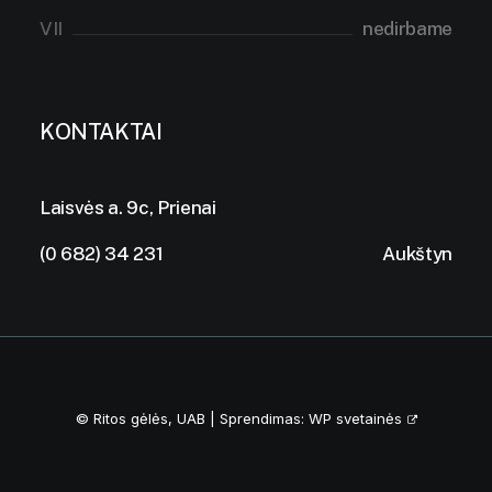
VII
nedirbame
KONTAKTAI
Laisvės a. 9c, Prienai
(0 682) 34 231
Aukštyn
© Ritos gėlės, UAB | Sprendimas:
WP svetainės