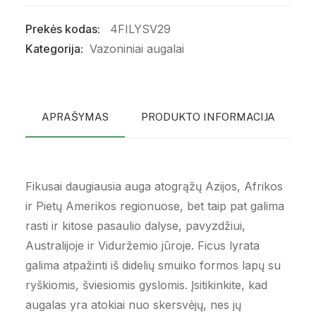
Prekės kodas:
4FILYSV29
Kategorija:
Vazoniniai augalai
APRAŠYMAS
PRODUKTO INFORMACIJA
P
Fikusai daugiausia auga atogrąžų Azijos, Afrikos
ir Pietų Amerikos regionuose, bet taip pat galima
rasti ir kitose pasaulio dalyse, pavyzdžiui,
Australijoje ir Viduržemio jūroje. Ficus lyrata
galima atpažinti iš didelių smuiko formos lapų su
ryškiomis, šviesiomis gyslomis. Įsitikinkite, kad
augalas yra atokiai nuo skersvėjų, nes jų